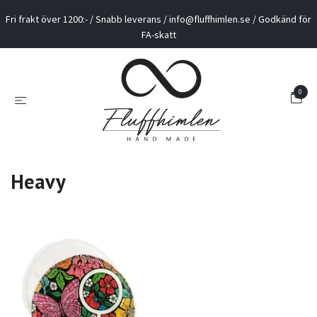
Fri frakt över 1200:- / Snabb leverans /
info@fluffhimlen.se
/ Godkänd för
FA-skatt
0
Heavy