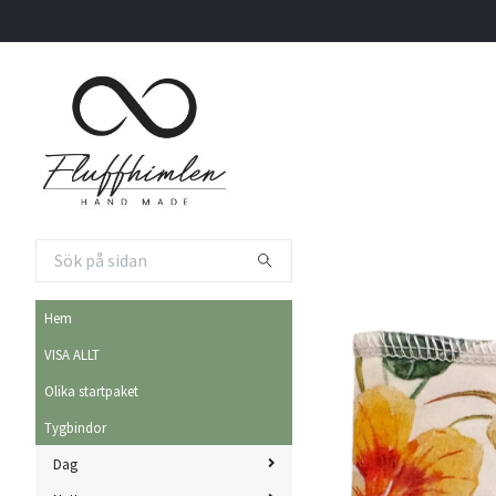
Hem
VISA ALLT
Olika startpaket
Tygbindor
Dag