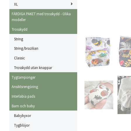
XL
FÄRDIGA PAKET med trosskydd - Olika
modeller
Trosskydd
String
String/brazilian
Classic
Trosskydd utan knappar
Tygtamponger
Ansiktsrengöring
Interlabia pads
Barn och baby
Babybyxor
Tygblöjor