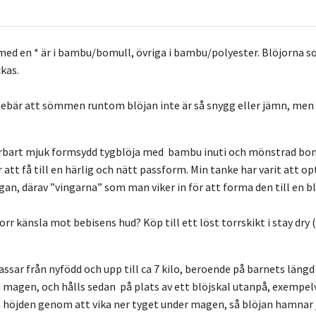
med en * är i bambu/bomull, övriga i bambu/polyester. Blöjorna s
ckas.
ebär att sömmen runtom blöjan inte är så snygg eller jämn, men 
rbart mjuk formsydd tygblöja med bambu inuti och mönstrad bomul
att få till en härlig och nätt passform. Min tanke har varit att o
n, därav ”vingarna” som man viker in för att forma den till en bl
 torr känsla mot bebisens hud? Köp till ett löst torrskikt i stay dr
ssar från nyfödd och upp till ca 7 kilo, beroende på barnets läng
agen, och hålls sedan på plats av ett blöjskal utanpå, exempelvis
å höjden genom att vika ner tyget under magen, så blöjan hamnar