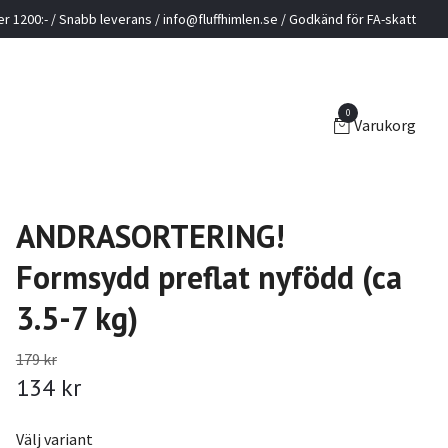
ver 1200:- / Snabb leverans /
info@fluffhimlen.se
/ Godkänd för FA-skatt
0
Varukorg
ANDRASORTERING!
Formsydd preflat nyfödd (ca
3.5-7 kg)
179 kr
134 kr
Välj variant