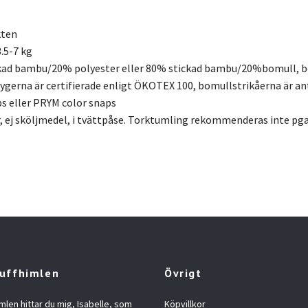
kten
.5-7 kg
ckad bambu/20% polyester eller 80% stickad bambu/20%bomull, 
ygerna är certifierade enligt ÖKOTEX 100, bomullstrikåerna är a
s eller PRYM color snaps
r, ej sköljmedel, i tvättpåse. Torktumling rekommenderas inte pga
uffhimlen
Övrigt
mlen hittar du mig, Isabelle, som
Köpvillkor