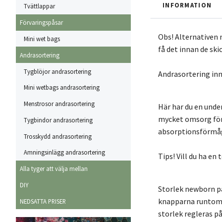
INFORMATION
Tvättlappar
Förvaringspåsar
Obs! Alternativen 
Mini wet bags
få det innan de ski
Andrasortering
Tygblöjor andrasortering
Andrasortering inn
Mini wetbags andrasortering
Menstrosor andrasortering
Här har du en unde
mycket omsorg för 
Tygbindor andrasortering
absorptionsförmåga
Trosskydd andrasortering
Amningsinlägg andrasortering
Tips! Vill du ha en
Alla tyger att välja mellan
DIY
Storlek newborn pa
knapparna runtom m
NEDSATTA PRISER
storlek regleras p