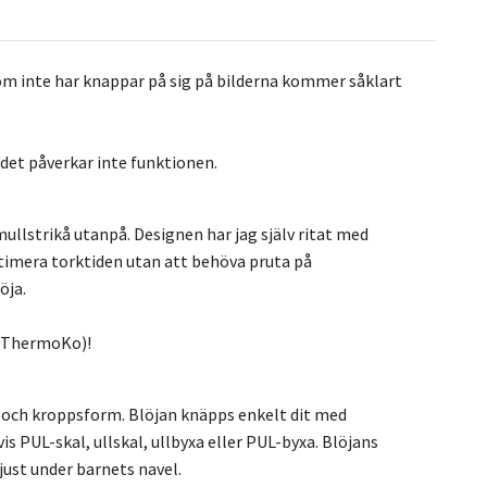
om inte har knappar på sig på bilderna kommer såklart
det påverkar inte funktionen.
lstrikå utanpå. Designen har jag själv ritat med
ptimera torktiden utan att behöva pruta på
öja.
y (ThermoKo)!
d och kroppsform. Blöjan knäpps enkelt dit med
 PUL-skal, ullskal, ullbyxa eller PUL-byxa. Blöjans
just under barnets navel.