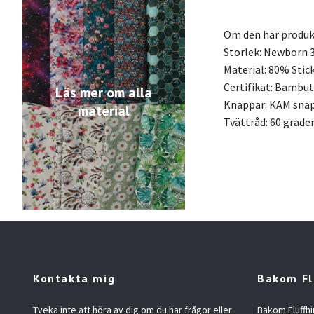
Om den här produ
Storlek: Newborn 3
Material: 80% Sti
Certifikat: Bambut
Läs mer om alla
Knappar: KAM snap
material
Tvättråd: 60 grade
Kontakta mig
Bakom Fl
Tveka inte att höra av dig om du har frågor eller
Bakom Fluffhi