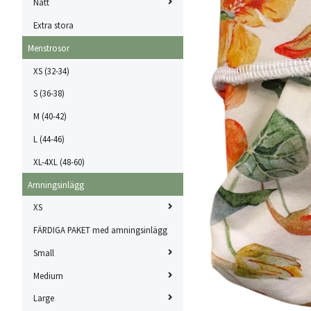
Natt
Extra stora
Menstrosor
XS (32-34)
S (36-38)
M (40-42)
L (44-46)
XL-4XL (48-60)
Amningsinlägg
XS
FÄRDIGA PAKET med amningsinlägg
Small
Medium
Large