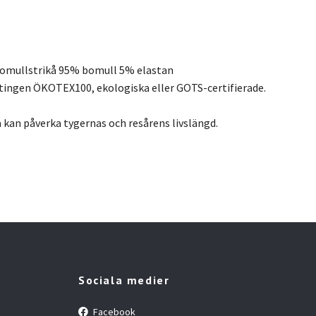
bomullstrikå 95% bomull 5% elastan
ntingen ÖKOTEX100, ekologiska eller GOTS-certifierade.
 kan påverka tygernas och resårens livslängd.
Sociala medier
Facebook