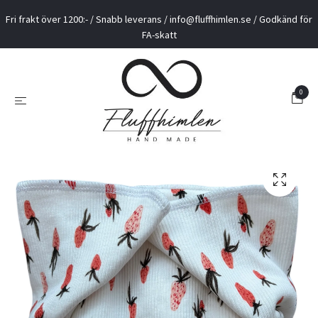
Fri frakt över 1200:- / Snabb leverans /
info@fluffhimlen.se
/ Godkänd för
FA-skatt
0