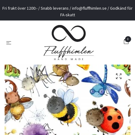
Fri frakt över 1200:- / Snabb leverans /
info@fluffhimlen.se
/ Godkänd för
FA-skatt
0