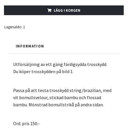
LÄGG I KORGEN
Lagersaldo:
1
INFORMATION
Utförsäljning av ett gäng färdigsydda trosskydd.
Du köper trosskydden på bild 1.
Passa på att testa trosskydd string/brazilian, med
vit bomullsvelour, stickad bambu och flossad
bambu. Mönstrad bomullstrikå på andra sidan.
Ord. pris 150:-