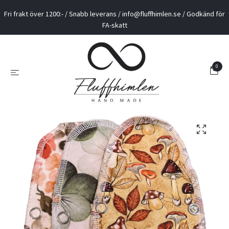
Fri frakt över 1200:- / Snabb leverans /
info@fluffhimlen.se
/ Godkänd för
FA-skatt
0