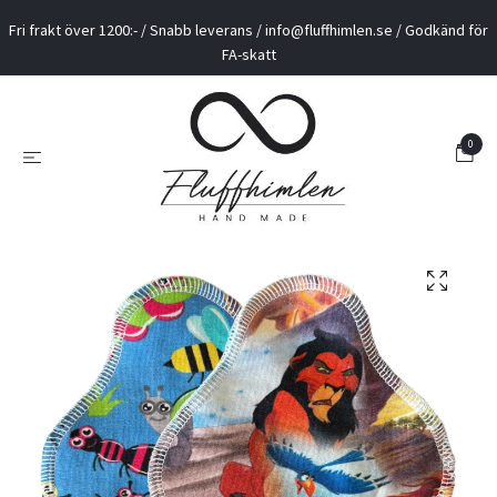
Fri frakt över 1200:- / Snabb leverans /
info@fluffhimlen.se
/ Godkänd för
FA-skatt
0